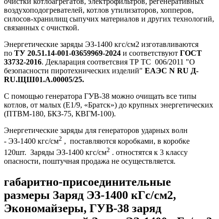
очистки котлоагрегатов, электрофильтров, регенеративных
воздухоподогревателей, котлов утилизаторов, хопперов,
силосов-хранилищ сыпучих материалов и других технологий,
связанных с очисткой.
Энергетические заряды ЭЗ-1400 кгс/см2 изготавливаются
по
ТУ 20.51.14-001-03659969-2024
и соответствуют
ГОСТ
33732-2016
. Декларация соответсвия ТР ТС 006/2011 "О
безопасности пиротехнических изделий"
ЕАЭС N RU Д-
RU.ЩШ01.А.00005/25.
С помощью генератора ГУВ-38 можно очищать все типы
котлов, от малых (Е1/9, «Братск») до крупных энергетических
(ПТВМ-180, БКЗ-75, КВГМ-100).
Энергетические заряды для генераторов ударных волн
2
- ЭЗ-1400 кгс/см
, поставляются коробками, в коробке
2
120шт. Заряды ЭЗ-1400 кгс/см
. отностятся к 3 классу
опасности, поштучная продажа не осуществляется.
габаритно-присоединительные
размеры Заряд ЭЗ-1400 кГс/см2,
Экономайзеры, ГУВ-38 заряд