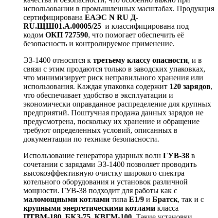
использовании в промышленных масштабах. Продукция
сертифицирована
ЕАЭС N RU Д-
RU.ЩШ01.А.00005/25
и классифицирована под
кодом
ОКП 727590
, что помогает обеспечить её
безопасность и контролируемое применение.
ЭЗ-1400 относятся к
третьему классу опасности
, и в
связи с этим продаются только в заводских упаковках,
что минимизирует риск неправильного хранения или
использования. Каждая упаковка содержит
120 зарядов
,
что обеспечивает удобство в эксплуатации и
экономически оправданное распределение для крупных
предприятий. Поштучная продажа данных зарядов не
предусмотрена, поскольку их хранение и обращение
требуют определенных условий, описанных в
документации по технике безопасности.
Использование генератора ударных волн
ГУВ-38
в
сочетании с зарядами ЭЗ-1400 позволяет проводить
высокоэффективную очистку широкого спектра
котельного оборудования и установок различной
мощности. ГУВ-38 подходит для работы как с
маломощными котлами
типа
Е1/9
и
Братск
, так и с
крупными энергетическими котлами
класса
ПТВМ-180
,
БКЗ-75
,
КВГМ-100
. Такие установки