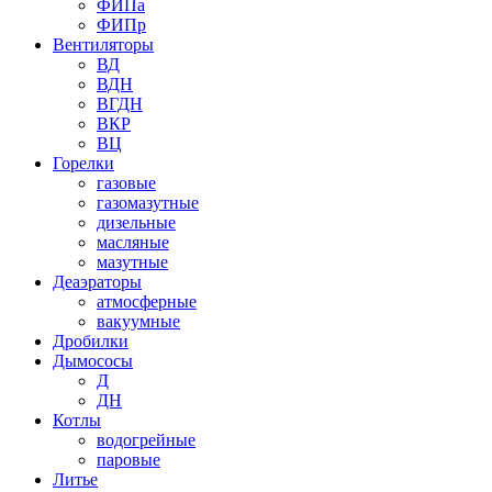
ФИПа
ФИПр
Вентиляторы
ВД
ВДН
ВГДН
ВКР
ВЦ
Горелки
газовые
газомазутные
дизельные
масляные
мазутные
Деаэраторы
атмосферные
вакуумные
Дробилки
Дымососы
Д
ДН
Котлы
водогрейные
паровые
Литье