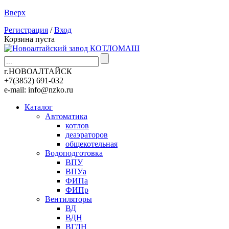
Вверх
Регистрация
/
Вход
Корзина пуста
г.НОВОАЛТАЙСК
+7(3852)
691-032
e-mail:
info@nzko.ru
Каталог
Автоматика
котлов
деаэраторов
общекотельная
Водоподготовка
ВПУ
ВПУа
ФИПа
ФИПр
Вентиляторы
ВД
ВДН
ВГДН