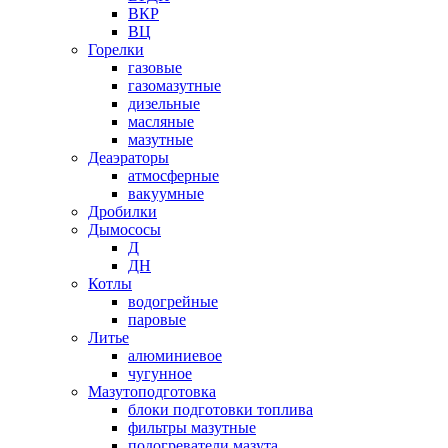
ВКР
ВЦ
Горелки
газовые
газомазутные
дизельные
масляные
мазутные
Деаэраторы
атмосферные
вакуумные
Дробилки
Дымососы
Д
ДН
Котлы
водогрейные
паровые
Литье
алюминиевое
чугунное
Мазутоподготовка
блоки подготовки топлива
фильтры мазутные
подогреватели мазута