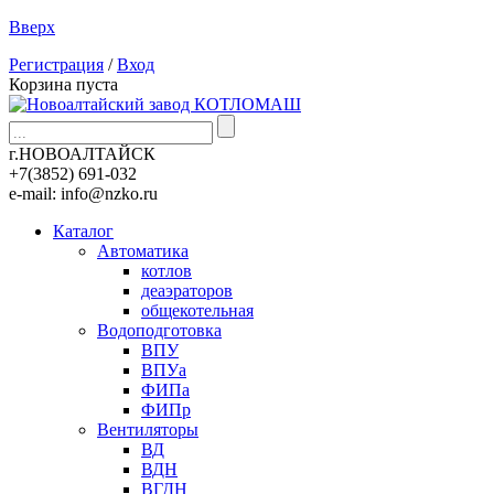
Вверх
Регистрация
/
Вход
Корзина пуста
г.НОВОАЛТАЙСК
+7(3852)
691-032
e-mail:
info@nzko.ru
Каталог
Автоматика
котлов
деаэраторов
общекотельная
Водоподготовка
ВПУ
ВПУа
ФИПа
ФИПр
Вентиляторы
ВД
ВДН
ВГДН