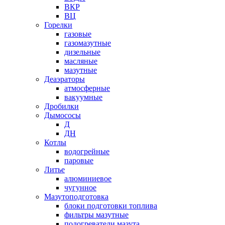
ВКР
ВЦ
Горелки
газовые
газомазутные
дизельные
масляные
мазутные
Деаэраторы
атмосферные
вакуумные
Дробилки
Дымососы
Д
ДН
Котлы
водогрейные
паровые
Литье
алюминиевое
чугунное
Мазутоподготовка
блоки подготовки топлива
фильтры мазутные
подогреватели мазута