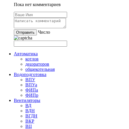
Пока нет комментариев
Число
Автоматика
котлов
деаэраторов
общекотельная
Водоподготовка
ВПУ
ВПУа
ФИПа
ФИПр
Вентиляторы
ВД
ВДН
ВГДН
ВКР
ВЦ