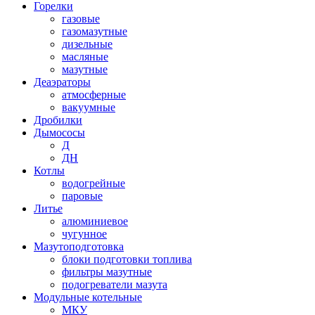
Горелки
газовые
газомазутные
дизельные
масляные
мазутные
Деаэраторы
атмосферные
вакуумные
Дробилки
Дымососы
Д
ДН
Котлы
водогрейные
паровые
Литье
алюминиевое
чугунное
Мазутоподготовка
блоки подготовки топлива
фильтры мазутные
подогреватели мазута
Модульные котельные
МКУ