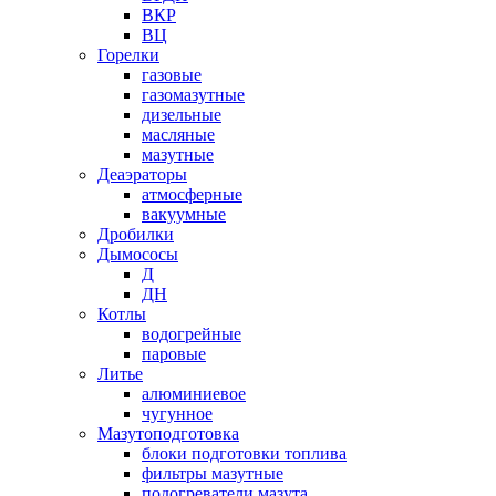
ВКР
ВЦ
Горелки
газовые
газомазутные
дизельные
масляные
мазутные
Деаэраторы
атмосферные
вакуумные
Дробилки
Дымососы
Д
ДН
Котлы
водогрейные
паровые
Литье
алюминиевое
чугунное
Мазутоподготовка
блоки подготовки топлива
фильтры мазутные
подогреватели мазута