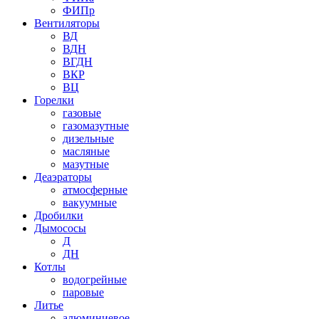
ФИПр
Вентиляторы
ВД
ВДН
ВГДН
ВКР
ВЦ
Горелки
газовые
газомазутные
дизельные
масляные
мазутные
Деаэраторы
атмосферные
вакуумные
Дробилки
Дымососы
Д
ДН
Котлы
водогрейные
паровые
Литье
алюминиевое