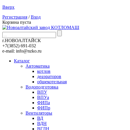
Вверх
Регистрация
/
Вход
Корзина пуста
г.НОВОАЛТАЙСК
+7(3852)
691-032
e-mail:
info@nzko.ru
Каталог
Автоматика
котлов
деаэраторов
общекотельная
Водоподготовка
ВПУ
ВПУа
ФИПа
ФИПр
Вентиляторы
ВД
ВДН
ВГДН