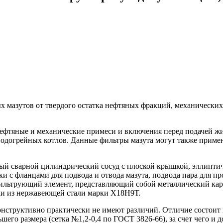
 мазутов от твердого остатка нефтяных фракций, механических
ефтяные и механические примеси и включения перед подачей жи
догрейных котлов. Данные фильтры мазута могут также примен
ный сварной цилиндрический сосуд с плоской крышкой, эллипт
 с фланцами для подвода и отвода мазута, подвода пара для про
льтрующий элемент, представляющий собой металлический карк
ки из нержавеющей стали марки Х18Н9Т.
структивно практически не имеют различий. Отличие состоит в 
шего размера (сетка №1,2-0,4 по ГОСТ 3826-66), за счет чего и 