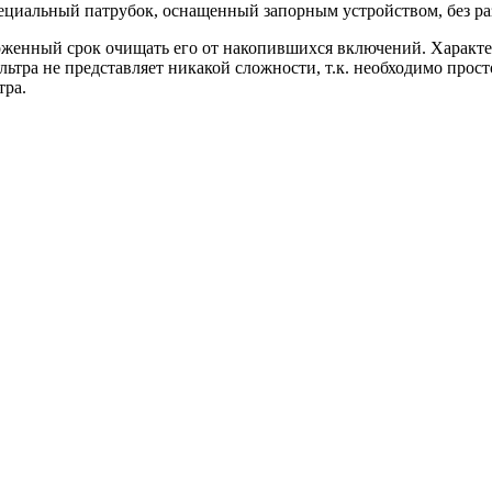
пециальный патрубок, оснащенный запорным устройством, без раз
женный срок очищать его от накопившихся включений. Характер
ьтра не представляет никакой сложности, т.к. необходимо просто
тра.