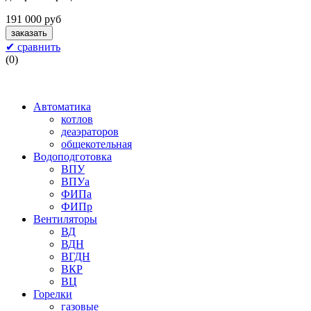
191 000 руб
✔ сравнить
(
0
)
Автоматика
котлов
деаэраторов
общекотельная
Водоподготовка
ВПУ
ВПУа
ФИПа
ФИПр
Вентиляторы
ВД
ВДН
ВГДН
ВКР
ВЦ
Горелки
газовые