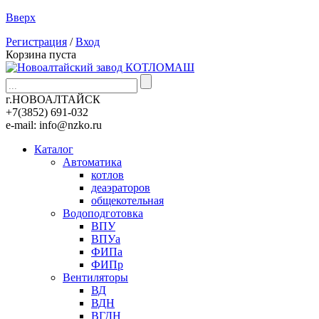
Вверх
Регистрация
/
Вход
Корзина пуста
г.НОВОАЛТАЙСК
+7(3852)
691-032
e-mail:
info@nzko.ru
Каталог
Автоматика
котлов
деаэраторов
общекотельная
Водоподготовка
ВПУ
ВПУа
ФИПа
ФИПр
Вентиляторы
ВД
ВДН
ВГДН