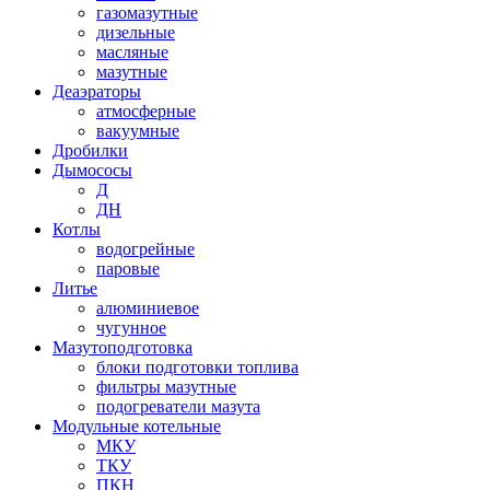
газомазутные
дизельные
масляные
мазутные
Деаэраторы
атмосферные
вакуумные
Дробилки
Дымососы
Д
ДН
Котлы
водогрейные
паровые
Литье
алюминиевое
чугунное
Мазутоподготовка
блоки подготовки топлива
фильтры мазутные
подогреватели мазута
Модульные котельные
МКУ
ТКУ
ПКН