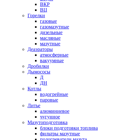
ВКР
ВЦ
Горелки
газовые
газомазутные
дизельные
масляные
мазутные
Деаэраторы
атмосферные
вакуумные
Дробилки
Дымососы
Д
ДН
Котлы
водогрейные
паровые
Литье
алюминиевое
чугунное
Мазутоподготовка
блоки подготовки топлива
фильтры мазутные
подогреватели мазута