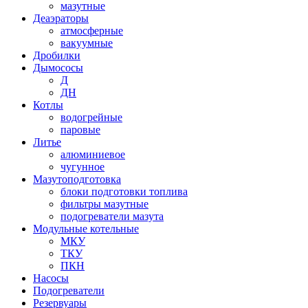
мазутные
Деаэраторы
атмосферные
вакуумные
Дробилки
Дымососы
Д
ДН
Котлы
водогрейные
паровые
Литье
алюминиевое
чугунное
Мазутоподготовка
блоки подготовки топлива
фильтры мазутные
подогреватели мазута
Модульные котельные
МКУ
ТКУ
ПКН
Насосы
Подогреватели
Резервуары