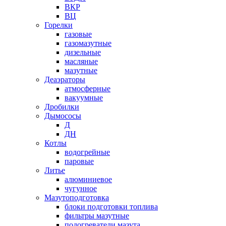
ВКР
ВЦ
Горелки
газовые
газомазутные
дизельные
масляные
мазутные
Деаэраторы
атмосферные
вакуумные
Дробилки
Дымососы
Д
ДН
Котлы
водогрейные
паровые
Литье
алюминиевое
чугунное
Мазутоподготовка
блоки подготовки топлива
фильтры мазутные
подогреватели мазута