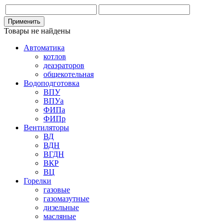
Товары не найдены
Автоматика
котлов
деаэраторов
общекотельная
Водоподготовка
ВПУ
ВПУа
ФИПа
ФИПр
Вентиляторы
ВД
ВДН
ВГДН
ВКР
ВЦ
Горелки
газовые
газомазутные
дизельные
масляные