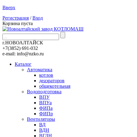
Вверх
Регистрация
/
Вход
Корзина пуста
г.НОВОАЛТАЙСК
+7(3852)
691-032
e-mail:
info@nzko.ru
Каталог
Автоматика
котлов
деаэраторов
общекотельная
Водоподготовка
ВПУ
ВПУа
ФИПа
ФИПр
Вентиляторы
ВД
ВДН
ВГДН